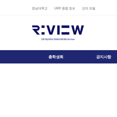
상단 네비
영남대학교
URP 종합 정보
강의 포털
메인 메뉴
총학생회
공지사항
전체 메뉴