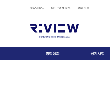
상단 네비
영남대학교
URP 종합 정보
강의 포털
메인 메뉴
총학생회
공지사항
전체 메뉴