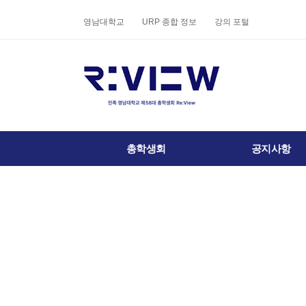
상단 네비
영남대학교
URP 종합 정보
강의 포털
메인 메뉴
총학생회
공지사항
전체 메뉴