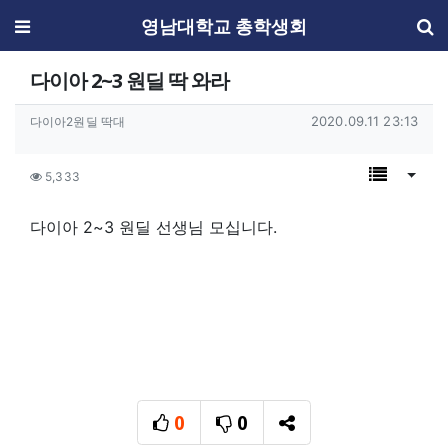
메뉴
영남대학교 총학생회
다이아 2~3 원딜 딱 와라
작성자 정보
작성일
작성자
2020.09.11 23:13
다이아2원딜 딱대
컨텐츠 정보
목록
게시물
조회
5,333
본문
다이아 2~3 원딜 선생님 모십니다.
추천
비추천
0
0