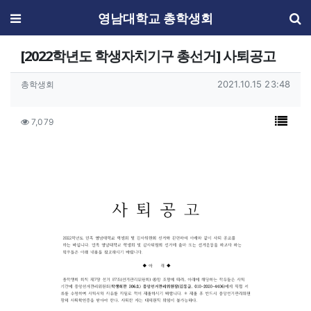
메뉴
영남대학교 총학생회
[2022학년도 학생자치기구 총선거] 사퇴공고
작성자 정보
작성일
작성자
2021.10.15 23:48
총학생회
컨텐츠 정보
목록
조회
7,079
본문