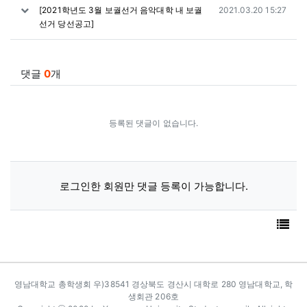
작성일
[2021학년도 3월 보궐선거 음악대학 내 보궐
2021.03.20 15:27
선거 당선공고]
댓글
0
개
등록된 댓글이 없습니다.
로그인한 회원만 댓글 등록이 가능합니다.
목
카피라이트
영남대학교 총학생회 우)38541 경상북도 경산시 대학로 280 영남대학교, 학
생회관 206호