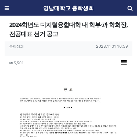
메뉴
영남대학교 총학생회
2024학년도 디지털융합대학 내 학부·과 학회장,
전공대표 선거 공고
작성자 정보
작성일
작성자
2023.11.01 16:59
총학생회
컨텐츠 정보
목록
조회
5,501
본문