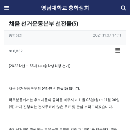
메뉴
영남대학교 총학생회
채움 선거운동본부 선전물(5)
작성자 정보
작성일
작성자
2021.11.07 14:11
총학생회
컨텐츠 정보
목록
조회
6,832
본문
[2022학년도 55대 (부)총학생회장 선거]
채움 선거운동본부의 온라인 선전물(5) 입니다.
학우분들께서는 후보자들의 공약을 봐주시고 11월 08일(월) ~ 11월 09일
(화) 까지 진행되는 전자투표에 많은 투표 및 관심 부탁드리겠습니다.
중앙선거관리위원회는 학우들의 투표에 있어 '알 권리'를 제공하기 위해