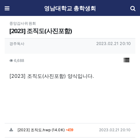
메뉴
영남대학교 총학생회
분류
중앙감사위원회
[2023] 조직도(사진포함)
작성자 정보
작성일
작성자
2023.02.21 20:10
경주독사
컨텐츠 정보
목록
조회
6,688
본문
[2023] 조직도(사진포함) 양식입니다.
관련자료
파일크기
회 다운로드
등록일
[2023] 조직도.hwp
(14.0K)
2023.02.21 20:10
459