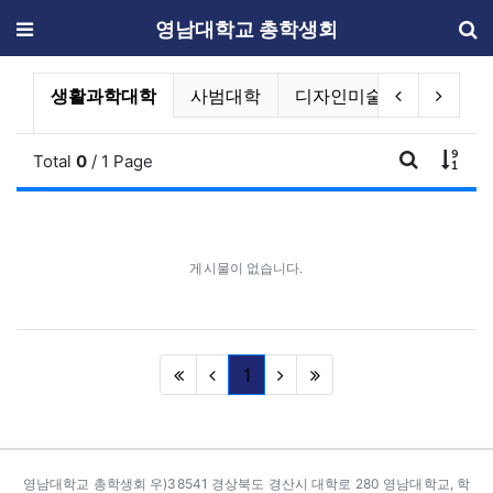
메뉴
영남대학교 총학생회
단과대학 및 독립기구 공지사항 분류 
현재 분류
이전 분류
다음 
학
생활과학대학
사범대학
디자인미술대학
음악
게시
Total
0
/ 1 Page
게시판 검
게시물이 없습니다.
(current)
1
카피라이트
영남대학교 총학생회 우)38541 경상북도 경산시 대학로 280 영남대학교, 학