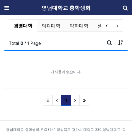
메뉴
영남대학교 총학생회
단과대학 및 독립기구 공지사항 분류 
현재 분류
이전 분류
다음 
학
경영대학
의과대학
약학대학
생명응용과학대
게시
Total
0
/ 1 Page
게시판 검
게시물이 없습니다.
(current)
1
카피라이트
영남대학교 총학생회 우)38541 경상북도 경산시 대학로 280 영남대학교, 학